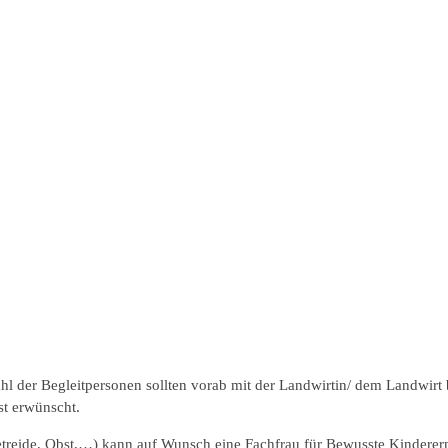
l der Begleitpersonen sollten vorab mit der Landwirtin/ dem Landwirt
st erwünscht.
etreide, Obst,…) kann auf Wunsch eine Fachfrau für Bewusste Kindere