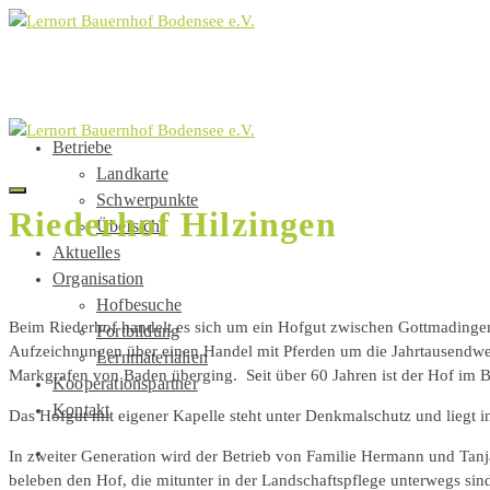
Betriebe
Landkarte
Schwerpunkte
Riederhof Hilzingen
Übersicht
Aktuelles
Organisation
Hofbesuche
Beim Riederhof handelt es sich um ein Hofgut zwischen Gottmadingen u
Fortbildung
Aufzeichnungen über einen Handel mit Pferden um die Jahrtausendwend
Lernmaterialien
Markgrafen von Baden überging. Seit über 60 Jahren ist der Hof im B
Kooperationspartner
Kontakt
Das Hofgut mit eigener Kapelle steht unter Denkmalschutz und liegt i
In zweiter Generation wird der Betrieb von Familie Hermann und Ta
beleben den Hof, die mitunter in der Landschaftspflege unterwegs sind