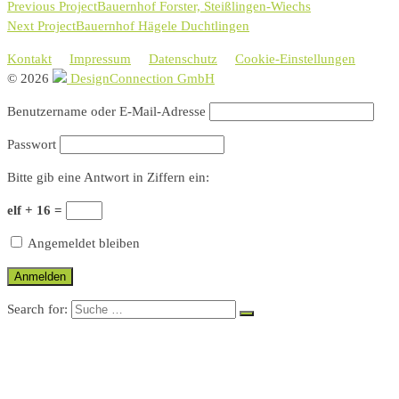
Previous Project
Bauernhof Forster, Steißlingen-Wiechs
Next Project
Bauernhof Hägele Duchtlingen
Kontakt
Impressum
Datenschutz
Cookie-Einstellungen
© 2026
DesignConnection GmbH
Benutzername oder E-Mail-Adresse
Passwort
Bitte gib eine Antwort in Ziffern ein:
elf + 16 =
Angemeldet bleiben
Search for:
BETRIEBE
LANDKARTE
SCHWERPUNKTE
ÜBERSICHT