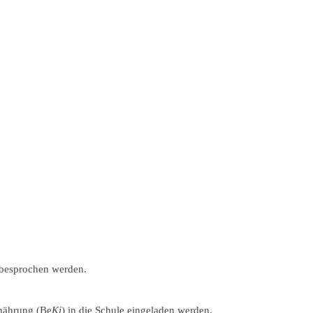
 besprochen werden.
rnährung (Be
Ki
) in die Schule eingeladen werden.